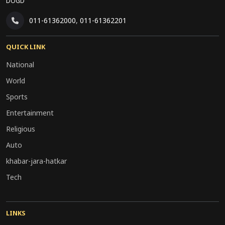
DOGD
011-61362000
,
011-61362201
QUICK LINK
National
World
Sports
Entertainment
Religious
Auto
khabar-jara-hatkar
Tech
LINKS