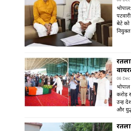
भोपाल: 
पटवारी
बेटे को
नियुक्
रतलाम
वायर
06 Dec
भोपाल 
करोड़ र
उन्हें 
और युद
रतलाम