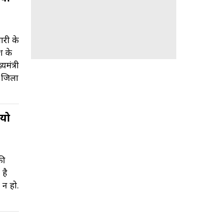
ारी के
श के
मंत्री
 जिलों
ियो
की
 है
 न हो.