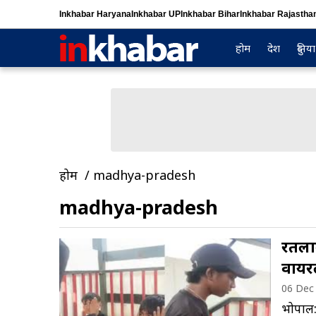
Inkhabar Haryana
Inkhabar UP
Inkhabar Bihar
Inkhabar Rajastha
होम
देश
दुनिया
होम
madhya-pradesh
madhya-pradesh
रतलाम
वायर
06 Dec
भोपाल: