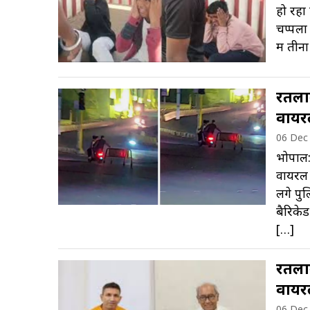
हो रहा
चप्पलों
में तीन
रतलाम
वायर
06 Dec
भोपाल:
वायरल 
लगे पु
बैरिकेड
[…]
रतलाम
वायर
06 Dec