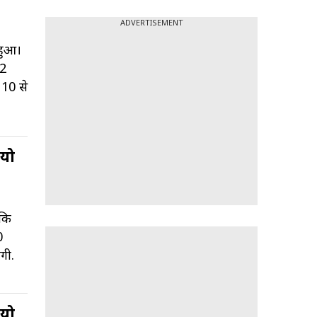
ADVERTISEMENT
हुआ।
 2
 10 से
ियो
 कि
0
गी.
ियो