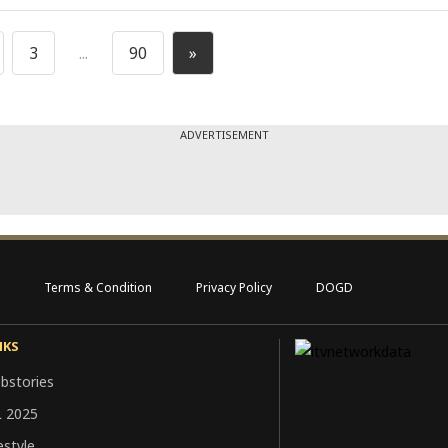
3
...
90
»
ADVERTISEMENT
Terms & Condition
Privacy Policy
DOGD
NKS
bstories
L 2025
estyle