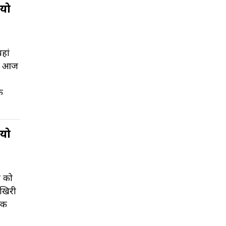
ियो
हां
ीच आज
े
ियो
व को
आखिरी
 एक