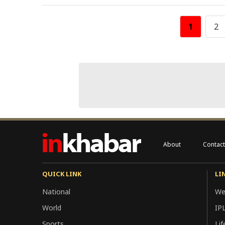
1
2
About
Contact
QUICK LINK
LI
National
We
World
IP
Sports
Lif