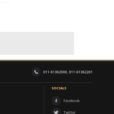
011-61362000
,
011-61362201
SOCIALS
Facebook
Twitter