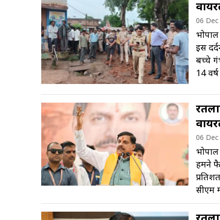
वायर
06 Dec
भोपाल 
इस दर्द
बच्चे ग
14 वर्
रतलाम
वायर
06 Dec
भोपाल 
हमने फ
प्रतिश
सीएम म
रतलाम