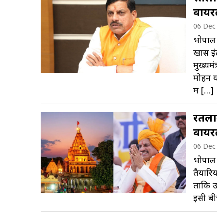
वायर
06 Dec
भोपाल।
खास इं
मुख्यमं
मोहन य
में […]
रतलाम
वायर
06 Dec
भोपाल :
तैयारिय
ताकि उज
इसी बी