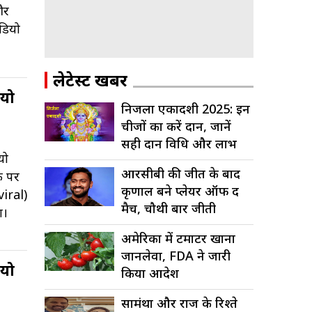
और
ीडियो
लेटेस्ट खबरें
ियो
निर्जला एकादशी 2025: इन
चीजों का करें दान, जानें
सही दान विधि और लाभ
यो
आरसीबी की जीत के बाद
क पर
कृणाल बने प्लेयर ऑफ द
viral)
मैच, चौथी बार जीती
ा।
आईपीएल...
अमेरिका में टमाटर खाना
जानलेवा, FDA ने जारी
ियो
किया आदेश
सामंथा और राज के रिश्ते