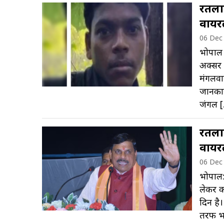
रतलाम
वायर
06 Dec
भोपाल :
अक्सर 
मंगलवा
जानकारी
जंगल 
रतलाम
वायर
06 Dec
भोपाल:
लेकर क
दिन है। 
तरफ भा