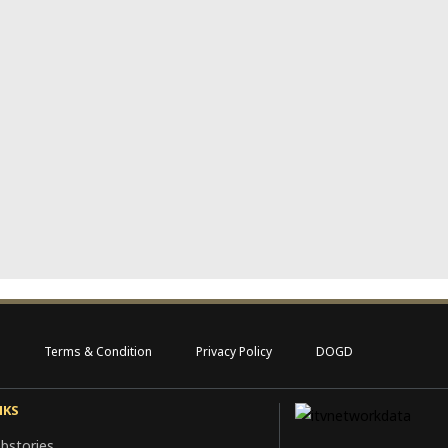
Terms & Condition
Privacy Policy
DOGD
NKS
bstories