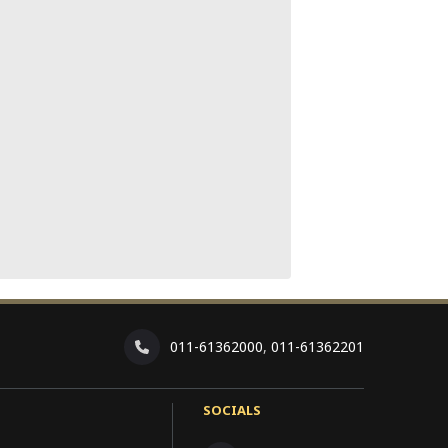
011-61362000
,
011-61362201
SOCIALS