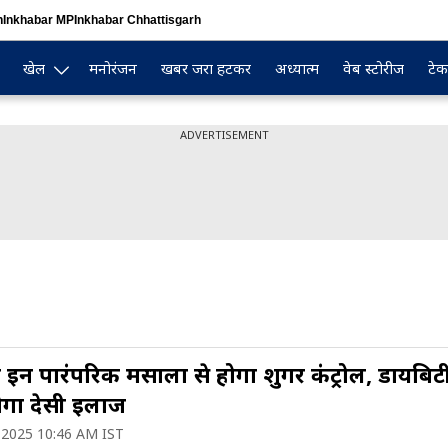
n
Inkhabar MP
Inkhabar Chhattisgarh
खेल
मनोरंजन
खबर जरा हटकर
अध्यात्म
वेब स्टोरीज
टेक
ADVERTISEMENT
 इन पारंपरिक मसालों से होगा शुगर कंट्रोल, डायबि
ोगा देसी इलाज
 2025 10:46 AM IST