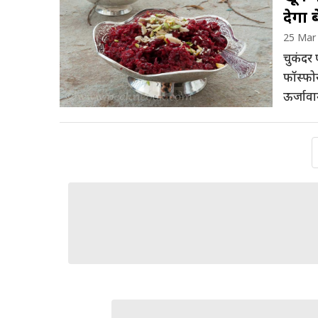
देगा 
25 Mar
चुकंदर 
फॉस्फो
ऊर्जावा
हुआ खान