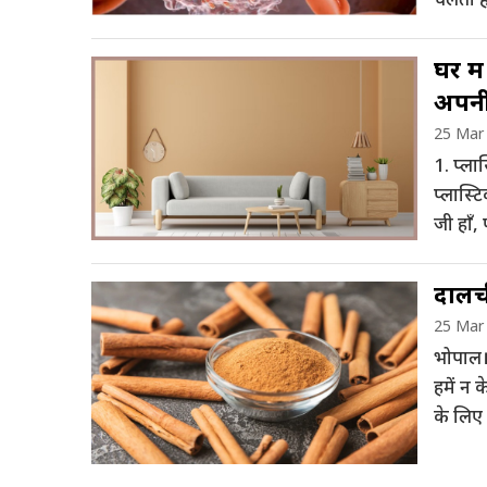
के खतर
घर मे
अपनी 
25 Mar
1. प्ला
प्लास्
जी हाँ,
जन्म दे
दालची
25 Mar
भोपाल। 
हमें न 
के लिए
सेवन कर