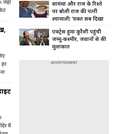
। जहां
सामंथा और राज के रिश्ते
फिट
पर बोली राज की पत्नी
श्यामाली: ‘वक्त सब दिखा
देता...
ुख,
एक्ट्रेस हुमा कुरैशी पहुंची
जम्मू-कश्मीर, जवानों से की
मुलाकात
लिए
ADVERTISEMENT
ी हर
दना
डाइट
क
ेर में
ैंसर