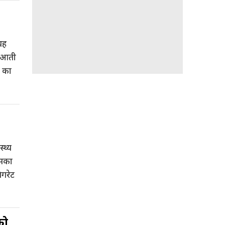
यह
ं आती
ं का
थ्य
इसका
िगरेट
…]
को