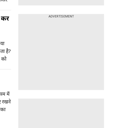
करें
ADVERTISEMENT
 या
ता है?
ं को
सम में
ए रखने
 का