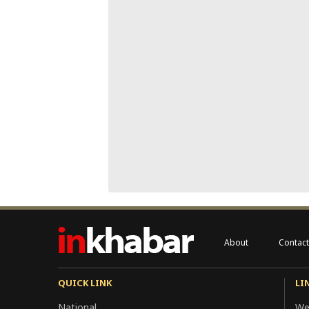
About
Contact
QUICK LINK
LI
National
We