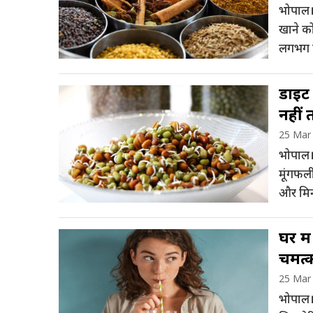
भोपाल।
खाने को
लगभग हर
सारे फा
डाइट 
नहीं 
25 Mar
भोपाल।
मूंगफली
और मिनर
खासतौर 
घर में
चमत्क
25 Mar
भोपाल। 