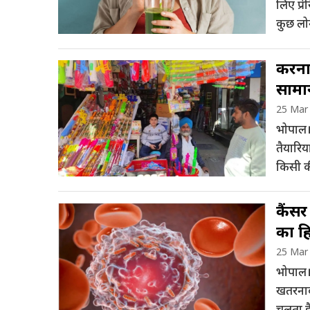
लिए प्र
कुछ लोग
रहने के 
करना 
सामा
25 Mar
भोपाल।
तैयारिय
किसी क
चाहते ह
कैंसर
का हि
25 Mar
भोपाल। 
खतरनाक
चलता ह