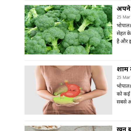
अपने 
25 Mar
भोपाल। 
सेहत के
है और इ
खजाना ह
शाम क
25 Mar
भोपाल।
को कई त
सबसे अ
और शरा
खून ब