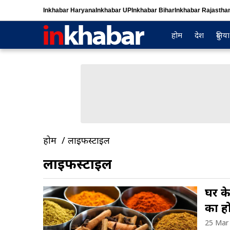
Inkhabar Haryana
Inkhabar UP
Inkhabar Bihar
Inkhabar Rajastha
होम
देश
दुनिया
होम
लाइफस्टाइल
लाइफस्टाइल
घर के
का ह
25 Mar